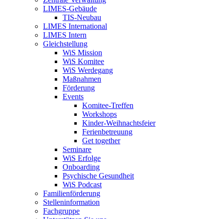
LIMES-Gebäude
TIS-Neubau
LIMES International
LIMES Intern
Gleichstellung
WiS Mission
WiS Komitee
WiS Werdegang
Maßnahmen
Förderung
Events
Komitee-Treffen
Workshops
Kinder-Weihnachtsfeier
Ferienbetreuung
Get together
Seminare
WiS Erfolge
Onboarding
Psychische Gesundheit
WiS Podcast
Familienförderung
Stelleninformation
Fachgruppe