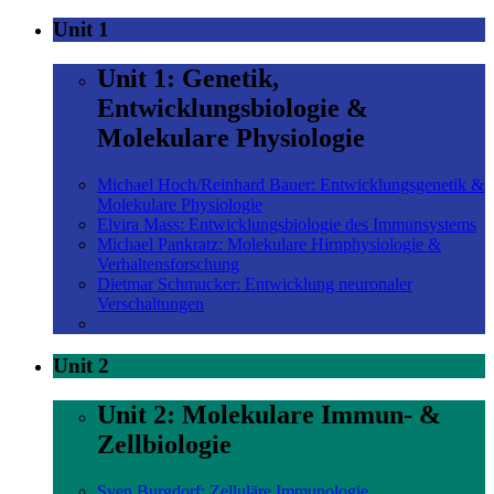
Unit 1
Unit 1: Genetik,
Entwicklungsbiologie &
Molekulare Physiologie
Michael Hoch/Reinhard Bauer: Entwicklungsgenetik &
Molekulare Physiologie
Elvira Mass: Entwicklungsbiologie des Immunsystems
Michael Pankratz: Molekulare Hirnphysiologie &
Verhaltensforschung
Dietmar Schmucker: Entwicklung neuronaler
Verschaltungen
Unit 2
Unit 2: Molekulare Immun- &
Zellbiologie
Sven Burgdorf: Zelluläre Immunologie