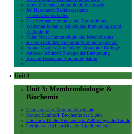
Irmgard Förster: Immunologie & Umwelt
Jan Hasenauer: Rechnergestützte
Lebenswissenschaften
Eva Kiermaier: Immun- und Tumorbiologie
Waldemar Kolanus: Molekulare Immunologie und
Zellbiologie
Mihai Netea: Immunologie und Metabolismus
Joachim Schultze: Genomik & Immunregulation
Ivonne Vazquez Armendariz: Organoide Biologie
Andreas Schlitzer: Biologie der Entzündung
Roxane Tussiwand: Immunregulation
Unit 3
Unit 3: Membranbiologie &
Biochemie
Thorsten Lang: Membranbiochemie
Konrad Sandhoff: Biochemie der Lipide
Christoph Thiele: Biochemie & Zellbiologie der Lipide
Gerhild van Echten-Deckert: Lipidbiochemie