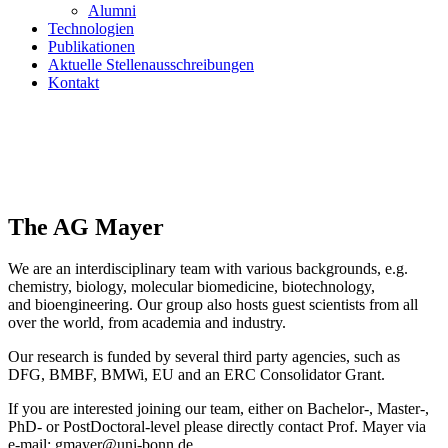
Alumni
Technologien
Publikationen
Aktuelle Stellenausschreibungen
Kontakt
The AG Mayer
We are an interdisciplinary team with various backgrounds, e.g.
chemistry, biology, molecular biomedicine, biotechnology,
and bioengineering. Our group also hosts guest scientists from all
over the world, from academia and industry.
Our research is funded by several third party agencies, such as
DFG, BMBF, BMWi, EU and an ERC Consolidator Grant.
If you are interested joining our team, either on Bachelor-, Master-,
PhD- or PostDoctoral-level please directly contact Prof. Mayer via
e-mail: gmayer@uni-bonn.de.