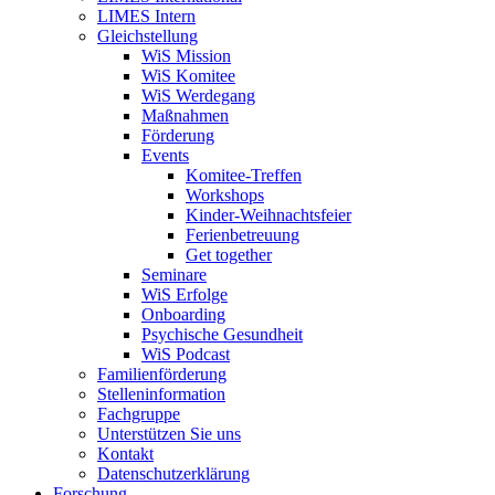
LIMES Intern
Gleichstellung
WiS Mission
WiS Komitee
WiS Werdegang
Maßnahmen
Förderung
Events
Komitee-Treffen
Workshops
Kinder-Weihnachtsfeier
Ferienbetreuung
Get together
Seminare
WiS Erfolge
Onboarding
Psychische Gesundheit
WiS Podcast
Familienförderung
Stelleninformation
Fachgruppe
Unterstützen Sie uns
Kontakt
Datenschutzerklärung
Forschung