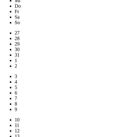
Mi
Do
Fr
Sa
So
27
28
29
30
31
1
2
3
4
5
6
7
8
9
10
11
12
13