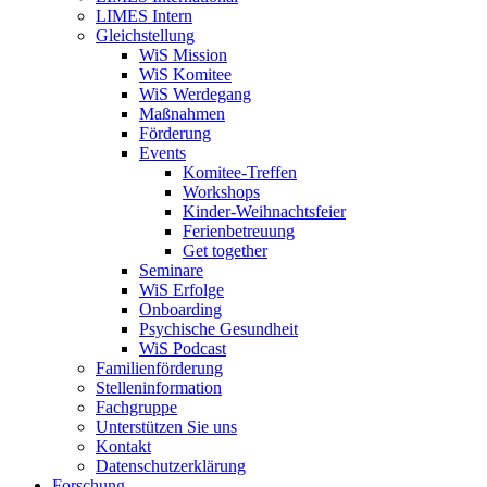
LIMES Intern
Gleichstellung
WiS Mission
WiS Komitee
WiS Werdegang
Maßnahmen
Förderung
Events
Komitee-Treffen
Workshops
Kinder-Weihnachtsfeier
Ferienbetreuung
Get together
Seminare
WiS Erfolge
Onboarding
Psychische Gesundheit
WiS Podcast
Familienförderung
Stelleninformation
Fachgruppe
Unterstützen Sie uns
Kontakt
Datenschutzerklärung
Forschung