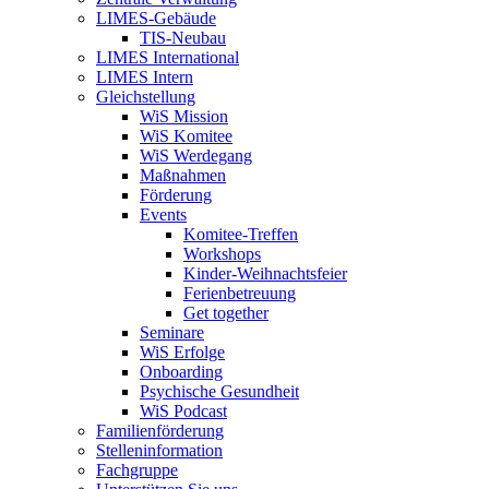
LIMES-Gebäude
TIS-Neubau
LIMES International
LIMES Intern
Gleichstellung
WiS Mission
WiS Komitee
WiS Werdegang
Maßnahmen
Förderung
Events
Komitee-Treffen
Workshops
Kinder-Weihnachtsfeier
Ferienbetreuung
Get together
Seminare
WiS Erfolge
Onboarding
Psychische Gesundheit
WiS Podcast
Familienförderung
Stelleninformation
Fachgruppe