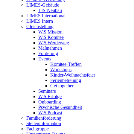
LIMES-Gebäude
TIS-Neubau
LIMES International
LIMES Intern
Gleichstellung
WiS Mission
WiS Komitee
WiS Werdegang
Maßnahmen
Förderung
Events
Komitee-Treffen
Workshops
Kinder-Weihnachtsfeier
Ferienbetreuung
Get together
Seminare
WiS Erfolge
Onboarding
Psychische Gesundheit
WiS Podcast
Familienförderung
Stelleninformation
Fachgruppe