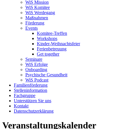
WiS Mission
WiS Komitee
WiS Werdegang
Maßnahmen
Förderung
Events
Komitee-Treffen
Workshops
Kinder-Weihnachtsfeier
Ferienbetreuung
Get together
Seminare
WiS Erfolge
Onboarding
Psychische Gesundheit
WiS Podcast
Familienförderung
Stelleninformation
Fachgruppe
Unterstützen Sie uns
Kontakt
Datenschutzerklärung
Veranstaltungskalender