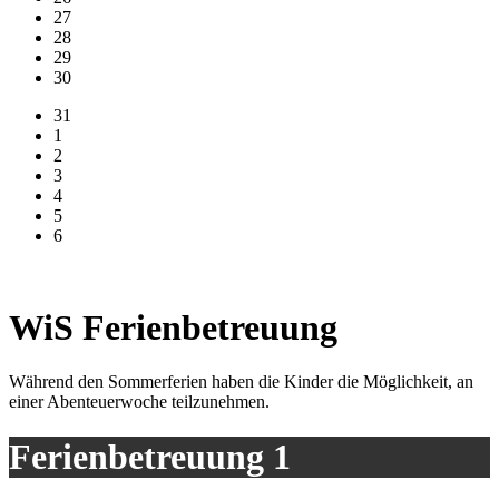
27
28
29
30
31
1
2
3
4
5
6
WiS Ferienbetreuung
Während den Sommerferien haben die Kinder die Möglichkeit, an
einer Abenteuerwoche teilzunehmen.
Ferienbetreuung 1