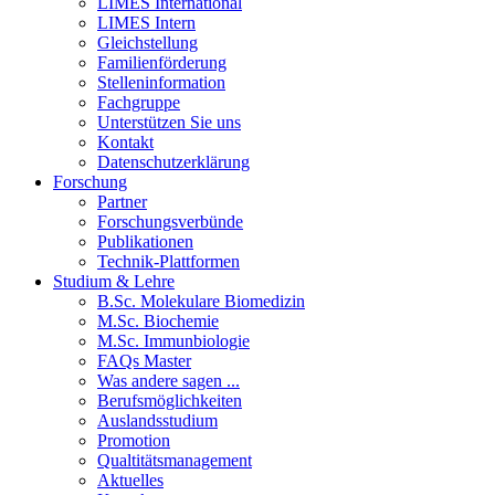
LIMES International
LIMES Intern
Gleichstellung
Familienförderung
Stelleninformation
Fachgruppe
Unterstützen Sie uns
Kontakt
Datenschutzerklärung
Forschung
Partner
Forschungsverbünde
Publikationen
Technik-Plattformen
Studium & Lehre
B.Sc. Molekulare Biomedizin
M.Sc. Biochemie
M.Sc. Immunbiologie
FAQs Master
Was andere sagen ...
Berufsmöglichkeiten
Auslandsstudium
Promotion
Qualtitätsmanagement
Aktuelles