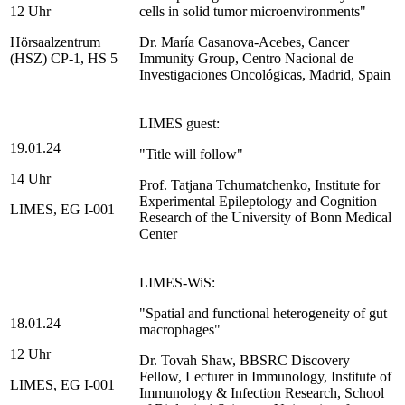
12 Uhr
cells in solid tumor microenvironments"
Hörsaalzentrum
Dr. María Casanova-Acebes, Cancer
(HSZ) CP-1, HS 5
Immunity Group, Centro Nacional de
Investigaciones Oncológicas, Madrid, Spain
LIMES guest:
19.01.24
"Title will follow"
14 Uhr
Prof. Tatjana Tchumatchenko, Institute for
Experimental Epileptology and Cognition
LIMES, EG I-001
Research of the University of Bonn Medical
Center
LIMES-WiS:
"Spatial and functional heterogeneity of gut
18.01.24
macrophages"
12 Uhr
Dr. Tovah Shaw, BBSRC Discovery
Fellow, Lecturer in Immunology, Institute of
LIMES, EG I-001
Immunology & Infection Research, School