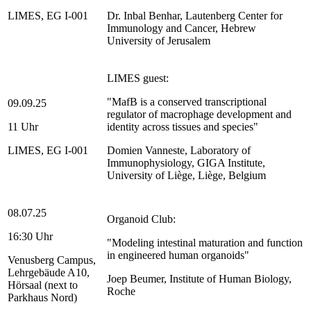
LIMES, EG I-001
Dr. Inbal Benhar, Lautenberg Center for
Immunology and Cancer, Hebrew
University of Jerusalem
LIMES guest:
"MafB is a conserved transcriptional
09.09.25
regulator of macrophage development and
11 Uhr
identity across tissues and species"
LIMES, EG I-001
Domien Vanneste, Laboratory of
Immunophysiology, GIGA Institute,
University of Liège, Liège, Belgium
08.07.25
Organoid Club:
16:30 Uhr
"Modeling intestinal maturation and function
in engineered human organoids"
Venusberg Campus,
Lehrgebäude A10,
Joep Beumer, Institute of Human Biology,
Hörsaal (next to
Roche
Parkhaus Nord)