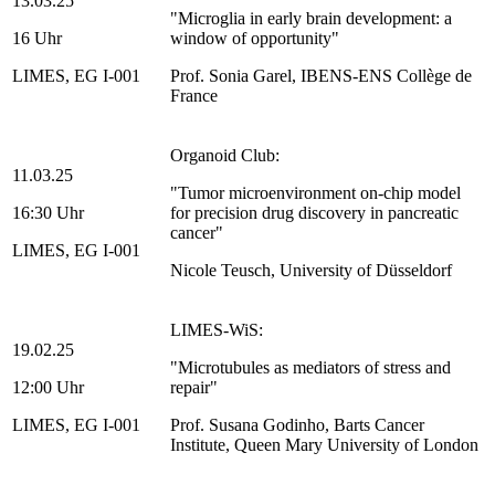
13.03.25
"Microglia in early brain development: a
16 Uhr
window of opportunity"
LIMES, EG I-001
Prof. Sonia Garel, IBENS-ENS Collège de
France
Organoid Club:
11.03.25
"Tumor microenvironment on-chip model
16:30 Uhr
for precision drug discovery in pancreatic
cancer"
LIMES, EG I-001
Nicole Teusch, University of Düsseldorf
LIMES-WiS:
19.02.25
"Microtubules as mediators of stress and
12:00 Uhr
repair"
LIMES, EG I-001
Prof. Susana Godinho, Barts Cancer
Institute, Queen Mary University of London