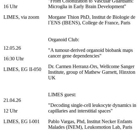
"From Colonization to Vascular Guardians:
16 Uhr
Microglia in Early Brain Development"
LIMES, via zoom
Morgane Thion PhD, Institut de Biologie de
l´ENS (IBENS), College de France, Paris
Organoid Club:
12.05.26
"A tumour-derived organoid biobank maps
cancer gene dependencies"
16:30 Uhr
Dr. Carmen Herranz-Ors, Wellcome Sanger
LIMES, EG II-050
Institute, group of Mathew Garnett, Hinxton
UK
LIMES guest:
21.04.26
"Decoding single-cell leukocyte dynamics in
12 Uhr
capillaries and interstitial spaces"
LIMES, EG I-001
Pablo Vargas, Phd, Institut Necker Enfants
Malades (INEM), Leukomotion Lab, Paris