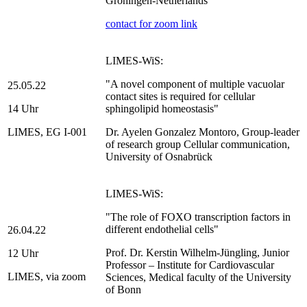
Groningen-Netherlands
contact for zoom link
LIMES-WiS:
"A novel component of multiple vacuolar
25.05.22
contact sites is required for cellular
14 Uhr
sphingolipid homeostasis"
LIMES, EG I-001
Dr. Ayelen Gonzalez Montoro, Group-leader
of research group Cellular communication,
University of Osnabrück
LIMES-WiS:
"The role of FOXO transcription factors in
different endothelial cells"
26.04.22
Prof. Dr. Kerstin Wilhelm-Jüngling, Junior
12 Uhr
Professor – Institute for Cardiovascular
LIMES, via zoom
Sciences, Medical faculty of the University
of Bonn