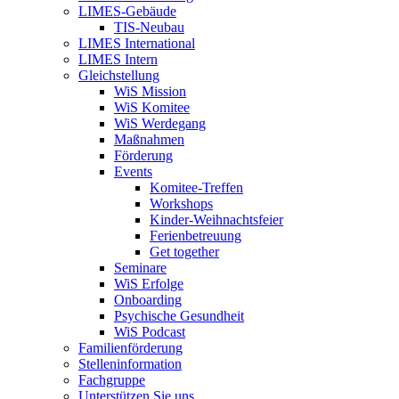
LIMES-Gebäude
TIS-Neubau
LIMES International
LIMES Intern
Gleichstellung
WiS Mission
WiS Komitee
WiS Werdegang
Maßnahmen
Förderung
Events
Komitee-Treffen
Workshops
Kinder-Weihnachtsfeier
Ferienbetreuung
Get together
Seminare
WiS Erfolge
Onboarding
Psychische Gesundheit
WiS Podcast
Familienförderung
Stelleninformation
Fachgruppe
Unterstützen Sie uns