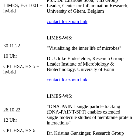
Prof. Dr. Charlotte Scott, VIB Group
LIMES, EG I-001 +
Leader, Center for Inflammation Research,
hybrid
University of Ghent, Belgium
contact for zoom link
LIMES-WiS:
30.11.22
"Visualizing the inner life of microbes"
10 Uhr
Dr. Ulrike Endesfelder, Research Group
Leader Institute of Microbiology &
CP1-HSZ, HS 5 +
Biotechnology, University of Bonn
hybrid
contact for zoom link
LIMES-WiS:
"DNA-PAINT single-particle tracking
26.10.22
(DNA-PAINT-SPT) enables extended
single-molecule studies of membrane protein
12 Uhr
interactions"
CP1-HSZ, HS 6
Dr. Kristina Ganzinger, Research Group