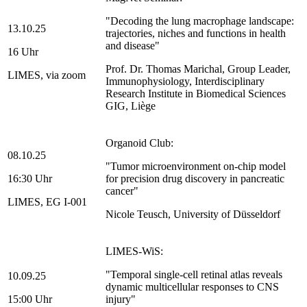
"Decoding the lung macrophage landscape:
13.10.25
trajectories, niches and functions in health
and disease"
16 Uhr
Prof. Dr. Thomas Marichal, Group Leader,
LIMES, via zoom
Immunophysiology, Interdisciplinary
Research Institute in Biomedical Sciences
GIG, Liège
Organoid Club:
08.10.25
"Tumor microenvironment on-chip model
16:30 Uhr
for precision drug discovery in pancreatic
cancer"
LIMES, EG I-001
Nicole Teusch, University of Düsseldorf
LIMES-WiS:
"Temporal single-cell retinal atlas reveals
10.09.25
dynamic multicellular responses to CNS
15:00 Uhr
injury"