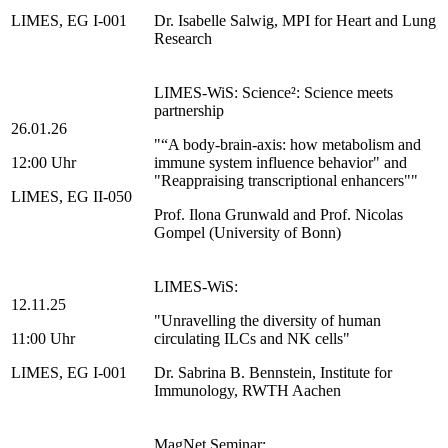
LIMES, EG I-001
Dr. Isabelle Salwig, MPI for Heart and Lung
Research
LIMES-WiS: Science²: Science meets
partnership
26.01.26
"“A body-brain-axis: how metabolism and
12:00 Uhr
immune system influence behavior" and
"Reappraising transcriptional enhancers""
LIMES, EG II-050
Prof. Ilona Grunwald and Prof. Nicolas
Gompel (University of Bonn)
LIMES-WiS:
12.11.25
"Unravelling the diversity of human
11:00 Uhr
circulating ILCs and NK cells"
LIMES, EG I-001
Dr. Sabrina B. Bennstein, Institute for
Immunology, RWTH Aachen
MagNet Seminar: