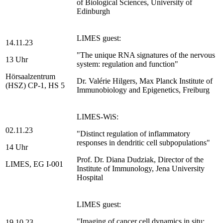
of Biological Sciences, University of
Edinburgh
LIMES guest:
14.11.23
"The unique RNA signatures of the nervous
13 Uhr
system: regulation and function"
Hörsaalzentrum
Dr. Valérie Hilgers, Max Planck Institute of
(HSZ) CP-1, HS 5
Immunobiology and Epigenetics, Freiburg
LIMES-WiS:
02.11.23
"Distinct regulation of inflammatory
responses in dendritic cell subpopulations"
14 Uhr
Prof. Dr. Diana Dudziak, Director of the
LIMES, EG I-001
Institute of Immunology, Jena University
Hospital
LIMES guest:
"Imaging of cancer cell dynamics in situ:
19.10.23