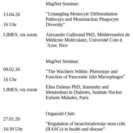
MagNet Seminar:
"Untangling Monocyte Differentiation
13.04.26
Pathways and Mononuclear Phagocyte
16 Uhr
Diversity"
LIMES, via zoom
Alexandre Gallerand PhD, Méditerranéen de
Médicine Moléculaire, Université Cote d
´Azur, Nice
MagNet Seminar:
09.02.26
"The Wachters Within: Phenotype and
Function of Pancreatic Islet Macrophages"
16 Uhr
Elisa Dalmas PhD, Immunity and
LIMES, via zoom
Metabolism in Diabetes, Institute Necker
Enfants Malades, Paris
Organoid Club:
27.01.26
"Regulation of bronchioalveolar stem cells
16:30 Uhr
(BASCs) in health and disease"