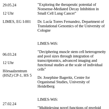
"Exploring the therapeutic potential of
29.05.24
Nonsense-Mediated Decay Inhibition in
12 Uhr
Small Cell Lung Cancer"
LIMES, EG I-001
Dr. Lucía Torres Fernandez, Department of
Translational Genomics of the University of
Cologne
LIMES-WiS:
"Deciphering muscle stem cell heterogeneity
06.03.24
and pool sizes through integration of
transcriptomics, advanced imaging and
12 Uhr
functional studies at the scale of individual
cells"
Hörsaalzentrum
(HSZ) CP-1, HS 5
Dr. Josephine Bageritz, Centre for
Organismal Studies, University of
Heidelberg
LIMES-WiS:
27.02.24
"Multiplexing novel functions of myeloid