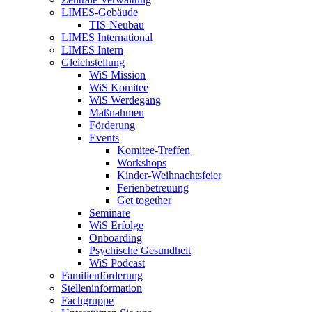
LIMES-Gebäude
TIS-Neubau
LIMES International
LIMES Intern
Gleichstellung
WiS Mission
WiS Komitee
WiS Werdegang
Maßnahmen
Förderung
Events
Komitee-Treffen
Workshops
Kinder-Weihnachtsfeier
Ferienbetreuung
Get together
Seminare
WiS Erfolge
Onboarding
Psychische Gesundheit
WiS Podcast
Familienförderung
Stelleninformation
Fachgruppe