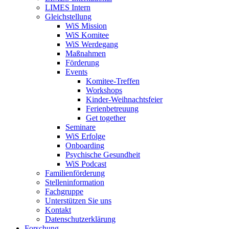
LIMES Intern
Gleichstellung
WiS Mission
WiS Komitee
WiS Werdegang
Maßnahmen
Förderung
Events
Komitee-Treffen
Workshops
Kinder-Weihnachtsfeier
Ferienbetreuung
Get together
Seminare
WiS Erfolge
Onboarding
Psychische Gesundheit
WiS Podcast
Familienförderung
Stelleninformation
Fachgruppe
Unterstützen Sie uns
Kontakt
Datenschutzerklärung
Forschung