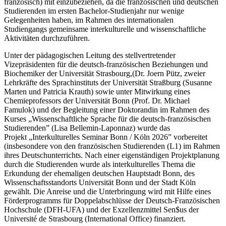
französisch) mit einzubeziehen, da die französischen und deutschen
Studierenden im ersten Bachelor-Studienjahr nur wenige
Gelegenheiten haben, im Rahmen des internationalen
Studiengangs gemeinsame interkulturelle und wissenschaftliche
Aktivitäten durchzuführen.
Unter der pädagogischen Leitung des stellvertretender
Vizepräsidenten für die deutsch-französischen Beziehungen und
Biochemiker der Universität Strasbourg,(Dr. Joern Pütz, zweier
Lehrkräfte des Sprachinstituts der Universität Straßburg (Susanne
Marten und Patricia Krauth) sowie unter Mitwirkung eines
Chemieprofessors der Universität Bonn (Prof. Dr. Michael
Famulok) und der Begleitung einer Doktorandin im Rahmen des
Kurses „Wissenschaftliche Sprache für die deutsch-französischen
Studierenden” (Lisa Bellemin-Laponnaz) wurde das
Projekt „Interkulturelles Seminar Bonn / Köln 2026” vorbereitet
(insbesondere von den französischen Studierenden (L1) im Rahmen
ihres Deutschunterrichts. Nach einer eigenständigen Projektplanung
durch die Studierenden wurde als interkulturelles Thema die
Erkundung der ehemaligen deutschen Hauptstadt Bonn, des
Wissenschaftsstandorts Universität Bonn und der Stadt Köln
gewählt. Die Anreise und die Unterbringung wird mit Hilfe eines
Förderprogramms für Doppelabschlüsse der Deutsch-Französischen
Hochschule (DFH-UFA) und der Exzellenzmittel Sen$us der
Université de Strasbourg (International Office) finanziert.