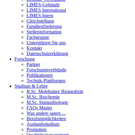
LIMES-Gebäude
LIMES International
LIMES Intern
Gleichstellung
Familienförderung
Stelleninformation
Fachgruppe
Unterstützen Sie uns
Kontakt
Datenschutzerklärung
Forschung
Partner
Forschungsverbünde
Publikationen
Technik-Plattformen
Studium & Lehre
B.Sc. Molekulare Biomedizin
M.Sc. Biochemie
M.Sc. Immunbiologie
FAQs Master
Was andere sagen ...
Berufsmöglichkeiten
Auslandsstudium
Promotion
Qualtitätsmanagement