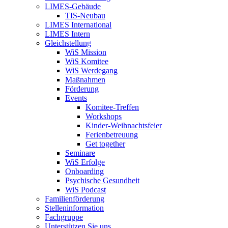
LIMES-Gebäude
TIS-Neubau
LIMES International
LIMES Intern
Gleichstellung
WiS Mission
WiS Komitee
WiS Werdegang
Maßnahmen
Förderung
Events
Komitee-Treffen
Workshops
Kinder-Weihnachtsfeier
Ferienbetreuung
Get together
Seminare
WiS Erfolge
Onboarding
Psychische Gesundheit
WiS Podcast
Familienförderung
Stelleninformation
Fachgruppe
Unterstützen Sie uns