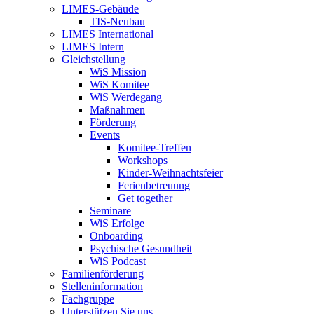
LIMES-Gebäude
TIS-Neubau
LIMES International
LIMES Intern
Gleichstellung
WiS Mission
WiS Komitee
WiS Werdegang
Maßnahmen
Förderung
Events
Komitee-Treffen
Workshops
Kinder-Weihnachtsfeier
Ferienbetreuung
Get together
Seminare
WiS Erfolge
Onboarding
Psychische Gesundheit
WiS Podcast
Familienförderung
Stelleninformation
Fachgruppe
Unterstützen Sie uns