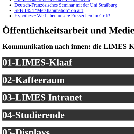
Deutsch-Französisches Seminar mit der Uni Straßburg
SFB 1454 "Metaflammation" on air!
Hypothese: Wir haben unsere Fresszellen im Griff!
Öffentlichkeitsarbeit und Medi
Kommunikation nach innen: die LIMES-K
01-LIMES-Klaaf
02-Kaffeeraum
03-LIMES Intranet
04-Studierende
05-Displays