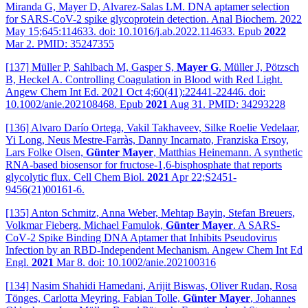
Miranda G, Mayer D, Alvarez-Salas LM. DNA aptamer selection
for SARS-CoV-2 spike glycoprotein detection. Anal Biochem. 2022
May 15;645:114633. doi: 10.1016/j.ab.2022.114633. Epub
2022
Mar 2. PMID: 35247355
[137] Müller P, Sahlbach M, Gasper S,
Mayer G
, Müller J, Pötzsch
B, Heckel A. Controlling Coagulation in Blood with Red Light.
Angew Chem Int Ed. 2021 Oct 4;60(41):22441-22446. doi:
10.1002/anie.202108468. Epub
2021
Aug 31. PMID: 34293228
[136] Alvaro Darío Ortega, Vakil Takhaveev, Silke Roelie Vedelaar,
Yi Long, Neus Mestre-Farràs, Danny Incarnato, Franziska Ersoy,
Lars Folke Olsen,
Günter Mayer
, Matthias Heinemann. A synthetic
RNA-based biosensor for fructose-1,6-bisphosphate that reports
glycolytic flux. Cell Chem Biol.
2021
Apr 22;S2451-
9456(21)00161-6.
[135] Anton Schmitz, Anna Weber, Mehtap Bayin, Stefan Breuers,
Volkmar Fieberg, Michael Famulok,
Günter Mayer
. A SARS‐
CoV‐2 Spike Binding DNA Aptamer that Inhibits Pseudovirus
Infection by an RBD‐Independent Mechanism. Angew Chem Int Ed
Engl.
2021
Mar 8. doi: 10.1002/anie.202100316
[134] Nasim Shahidi Hamedani, Arijit Biswas, Oliver Rudan, Rosa
Tönges, Carlotta Meyring, Fabian Tolle,
Günter Mayer
, Johannes