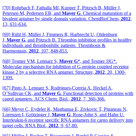
[70] Rohrbach F, Fathalla MI, Kupper T, Pötzsch B, Müller J,
Petersen M, Pedersen EB, and
Mayer G
. Chemical maturation of a
bivalent aptamer by single domain variation. ChemBioChem,
2012
,
13, 631-634.
[69] Rühl H, Müller J, Fimmers R, Harbrecht U, Oldenburg
J,
Mayer G
, and Pötzsch B. Thrombin inhibition profiles in healthy
individuals and thrombophilic patients. Thrombosis &
Haemostasis,
2012
, 107, 848-853.
[68] Tesmer VM, Lennarz S,
Mayer G
*, and Tesmer JJG*.
Molecular mechanism for inhibition of G-protein coupled receptor
kinase 2 by a selective RNA aptamer. Structure,
2012
, 20, 1300-
1309.
[67] Pinto A, Lennarz S, Rodrigues-Correia A, Heckel A,
O’Sullivan CK, and
Mayer G
. Functional detection of proteins with
caged aptamers. ACS Chem. Biol.,
2012
, 7, 360-366.
[66] Meyer C, Eydeler K, Magbanua E, Zivkovic T, Piganeau N,
Lorenzen I, Grötzinger J,
Mayer G
, Rose-John S, and Hahn U.
Interleukin-6 receptor specific RNA aptamers for cargo delivery into
target cells. RNA Biol.,
2012
, 9, 67-80.
[65] Müller J, Becher T, Braunstein J, Berdel P, Gravius S,