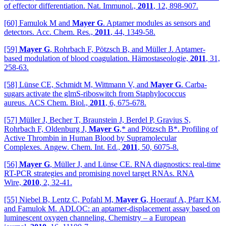
of effector differentiation. Nat. Immunol.,
2011
, 12, 898-907.
[60] Famulok M and
Mayer G
. Aptamer modules as sensors and
detectors. Acc. Chem. Res.,
2011
, 44, 1349-58.
[59]
Mayer G
, Rohrbach F, Pötzsch B, and Müller J. Aptamer-
based modulation of blood coagulation. Hämostaseologie,
2011
, 31,
258-63.
[58] Lünse CE, Schmidt M, Wittmann V, and
Mayer G
. Carba-
sugars activate the glmS-riboswitch from Staphylococcus
aureus. ACS Chem. Biol.,
2011
, 6, 675-678.
[57] Müller J, Becher T, Braunstein J, Berdel P, Gravius S,
Rohrbach F, Oldenburg J,
Mayer G
,* and Pötzsch B*. Profiling of
Active Thrombin in Human Blood by Supramolecular
Complexes. Angew. Chem. Int. Ed.,
2011
, 50, 6075-8.
[56]
Mayer G
, Müller J, and Lünse CE. RNA diagnostics: real-time
RT-PCR strategies and promising novel target RNAs. RNA
Wire,
2010
, 2, 32-41.
[55] Niebel B, Lentz C, Pofahl M,
Mayer G
, Hoerauf A, Pfarr KM,
and Famulok M. ADLOC: an aptamer-displacement assay based on
luminescent oxygen channeling. Chemistry – a European