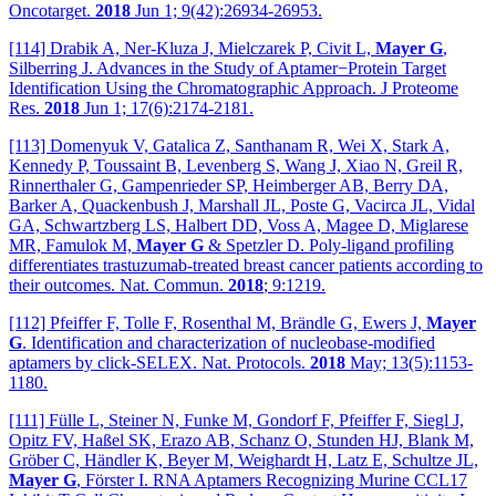
Oncotarget.
2018
Jun 1; 9(42):26934-26953.
[114] Drabik A, Ner-Kluza J, Mielczarek P, Civit L,
Mayer G
,
Silberring J. Advances in the Study of Aptamer−Protein Target
Identification Using the Chromatographic Approach. J Proteome
Res.
2018
Jun 1; 17(6):2174-2181.
[113] Domenyuk V, Gatalica Z, Santhanam R, Wei X, Stark A,
Kennedy P, Toussaint B, Levenberg S, Wang J, Xiao N, Greil R,
Rinnerthaler G, Gampenrieder SP, Heimberger AB, Berry DA,
Barker A, Quackenbush J, Marshall JL, Poste G, Vacirca JL, Vidal
GA, Schwartzberg LS, Halbert DD, Voss A, Magee D, Miglarese
MR, Famulok M,
Mayer G
& Spetzler D. Poly-ligand profiling
differentiates trastuzumab-treated breast cancer patients according to
their outcomes. Nat. Commun.
2018
; 9:1219.
[112] Pfeiffer F, Tolle F, Rosenthal M, Brändle G, Ewers J,
Mayer
G
. Identification and characterization of nucleobase-modified
aptamers by click-SELEX. Nat. Protocols.
2018
May; 13(5):1153-
1180.
[111] Fülle L, Steiner N, Funke M, Gondorf F, Pfeiffer F, Siegl J,
Opitz FV, Haßel SK, Erazo AB, Schanz O, Stunden HJ, Blank M,
Gröber C, Händler K, Beyer M, Weighardt H, Latz E, Schultze JL,
Mayer G
, Förster I. RNA Aptamers Recognizing Murine CCL17