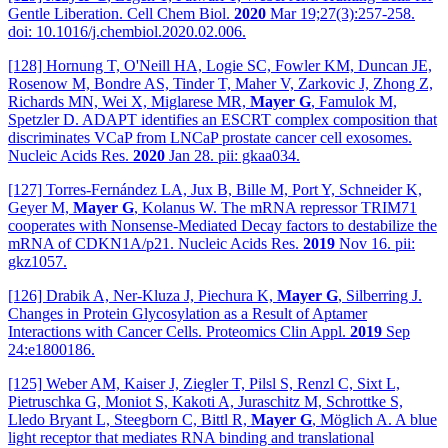
Gentle Liberation. Cell Chem Biol.
2020
Mar 19;27(3):257-258.
doi: 10.1016/j.chembiol.2020.02.006.
[128] Hornung T, O'Neill HA, Logie SC, Fowler KM, Duncan JE,
Rosenow M, Bondre AS, Tinder T, Maher V, Zarkovic J, Zhong Z,
Richards MN, Wei X, Miglarese MR,
Mayer G
, Famulok M,
Spetzler D. ADAPT identifies an ESCRT complex composition that
discriminates VCaP from LNCaP prostate cancer cell exosomes.
Nucleic Acids Res.
2020
Jan 28. pii: gkaa034.
[127] Torres-Fernández LA, Jux B, Bille M, Port Y, Schneider K,
Geyer M,
Mayer G
, Kolanus W. The mRNA repressor TRIM71
cooperates with Nonsense-Mediated Decay factors to destabilize the
mRNA of CDKN1A/p21. Nucleic Acids Res.
2019
Nov 16. pii:
gkz1057.
[126] Drabik A, Ner-Kluza J, Piechura K,
Mayer G
, Silberring J.
Changes in Protein Glycosylation as a Result of Aptamer
Interactions with Cancer Cells. Proteomics Clin Appl.
2019
Sep
24:e1800186.
[125] Weber AM, Kaiser J, Ziegler T, Pilsl S, Renzl C, Sixt L,
Pietruschka G, Moniot S, Kakoti A, Juraschitz M, Schrottke S,
Lledo Bryant L, Steegborn C, Bittl R,
Mayer G
, Möglich A. A blue
light receptor that mediates RNA binding and translational