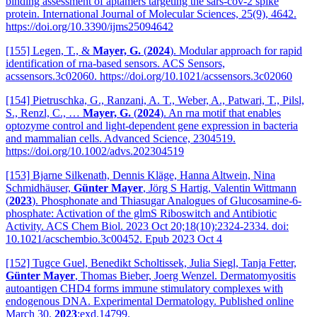
binding assessment of aptamers targeting the sars-cov-2 spike
protein. International Journal of Molecular Sciences, 25(9), 4642.
https://doi.org/10.3390/ijms25094642
[155] Legen, T., &
Mayer, G.
(
2024
). Modular approach for rapid
identification of rna-based sensors. ACS Sensors,
acssensors.3c02060. https://doi.org/10.1021/acssensors.3c02060
[154] Pietruschka, G., Ranzani, A. T., Weber, A., Patwari, T., Pilsl,
S., Renzl, C., …
Mayer, G.
(
2024
). An rna motif that enables
optozyme control and light‐dependent gene expression in bacteria
and mammalian cells. Advanced Science, 2304519.
https://doi.org/10.1002/advs.202304519
[153] Bjarne Silkenath, Dennis Kläge, Hanna Altwein, Nina
Schmidhäuser,
Günter Mayer
, Jörg S Hartig, Valentin Wittmann
(
2023
). Phosphonate and Thiasugar Analogues of Glucosamine-6-
phosphate: Activation of the glmS Riboswitch and Antibiotic
Activity. ACS Chem Biol. 2023 Oct 20;18(10):2324-2334. doi:
10.1021/acschembio.3c00452. Epub 2023 Oct 4
[152] Tugce Guel, Benedikt Scholtissek, Julia Siegl, Tanja Fetter,
Günter Mayer
, Thomas Bieber, Joerg Wenzel. Dermatomyositis
autoantigen CHD4 forms immune stimulatory complexes with
endogenous DNA. Experimental Dermatology. Published online
March 30,
2023
:exd.14799.