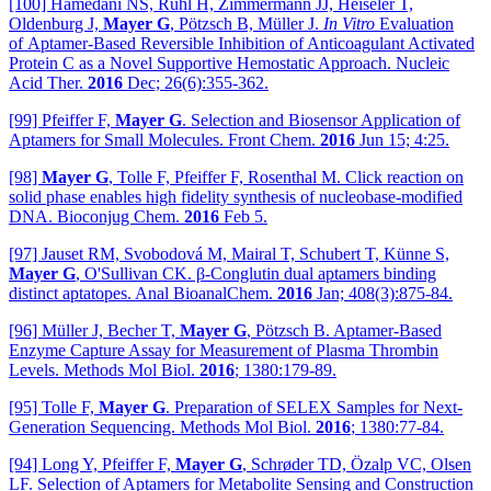
[100] Hamedani NS, Rühl H, Zimmermann JJ, Heiseler T,
Oldenburg J,
Mayer G
, Pötzsch B, Müller J.
In Vitro
Evaluation
of Aptamer-Based Reversible Inhibition of Anticoagulant Activated
Protein C as a Novel Supportive Hemostatic Approach. Nucleic
Acid Ther.
2016
Dec; 26(6):355-362.
[99] Pfeiffer F,
Mayer G
. Selection and Biosensor Application of
Aptamers for Small Molecules. Front Chem.
2016
Jun 15; 4:25.
[98]
Mayer G
, Tolle F, Pfeiffer F, Rosenthal M. Click reaction on
solid phase enables high fidelity synthesis of nucleobase-modified
DNA. Bioconjug Chem.
2016
Feb 5.
[97] Jauset RM, Svobodová M, Mairal T, Schubert T, Künne S,
Mayer G
, O'Sullivan CK. β-Conglutin dual aptamers binding
distinct aptatopes. Anal BioanalChem.
2016
Jan; 408(3):875-84.
[96] Müller J, Becher T,
Mayer G
, Pötzsch B. Aptamer-Based
Enzyme Capture Assay for Measurement of Plasma Thrombin
Levels. Methods Mol Biol.
2016
; 1380:179-89.
[95] Tolle F,
Mayer G
. Preparation of SELEX Samples for Next-
Generation Sequencing. Methods Mol Biol.
2016
; 1380:77-84.
[94] Long Y, Pfeiffer F,
Mayer G
, Schrøder TD, Özalp VC, Olsen
LF. Selection of Aptamers for Metabolite Sensing and Construction