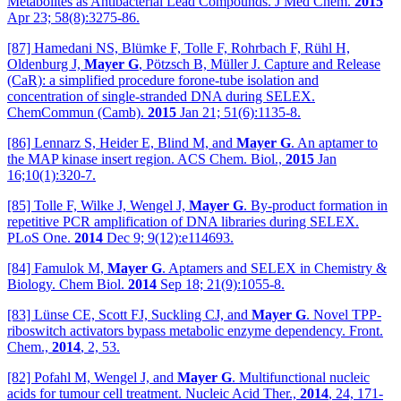
Metabolites as Antibacterial Lead Compounds. J Med Chem.
2015
Apr 23; 58(8):3275-86.
[87] Hamedani NS, Blümke F, Tolle F, Rohrbach F, Rühl H,
Oldenburg J,
Mayer G
, Pötzsch B, Müller J. Capture and Release
(CaR): a simplified procedure forone-tube isolation and
concentration of single-stranded DNA during SELEX.
ChemCommun (Camb).
2015
Jan 21; 51(6):1135-8.
[86] Lennarz S, Heider E, Blind M, and
Mayer G
. An aptamer to
the MAP kinase insert region. ACS Chem. Biol.,
2015
Jan
16;10(1):320-7.
[85] Tolle F, Wilke J, Wengel J,
Mayer G
. By-product formation in
repetitive PCR amplification of DNA libraries during SELEX.
PLoS One.
2014
Dec 9; 9(12):e114693.
[84] Famulok M,
Mayer G
. Aptamers and SELEX in Chemistry &
Biology. Chem Biol.
2014
Sep 18; 21(9):1055-8.
[83] Lünse CE, Scott FJ, Suckling CJ, and
Mayer G
. Novel TPP-
riboswitch activators bypass metabolic enzyme dependency. Front.
Chem.,
2014
, 2, 53.
[82] Pofahl M, Wengel J, and
Mayer G
. Multifunctional nucleic
acids for tumour cell treatment. Nucleic Acid Ther.,
2014
, 24, 171-