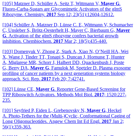
[105] Matzner D, Schüller A, Seitz T, Wittmann V,
Mayer G
.
Fluoro-Carba-Sugars are Glycomimetic Activators of the glmS
Ribozyme. Chemistry.
2017
Sep 12; 23(51):12604-12612.
[104] Schüller A, Matzner D, Lünse C. E, Wittmann V, Schumacher
C, Unsleber S, Brötz-Oesterhelt H, Mayer C, Bierbaum G,
Mayer
G
. Activation of the glmS ribozyme confers bacterial growth
inhibition. Chembiochem.
2017
Mar 2; 18(5):435-440.
[103] Domenyuk V, Zhong Z, Stark A, Xiao N, O’Neill HA, Wei
X, Wang J, Tinder TT, Tonapi S, Duncan J, Hornung T, Hunter
A, Miglarese MR, Schorr J, Halbert DD, Quackenbush J, Poste
G, Berry DA,
Mayer G
, Famulok M, Spetzler D. Plasma exosome
profiling of cancer patients by a next generation systems biology
approach. Sci. Rep.
2017
Feb 20; 7:42741.
[102] Lünse CE,
Mayer G
. Reporter Gene-Based Screening for
TPP Riboswitch Activators. Methods Mol Biol.
2017
; 1520:227-
235.
[101] Seyfried P, Eiden L, Grebenovsky N,
Mayer G
, Heckel
A. Photo-Tethers for the (Multi-)Cyclic, Conformational Caging of
Long Oligonucleotides. Angew Chem Int Ed Engl.
2017
Jan 2;
56(1):359-363.