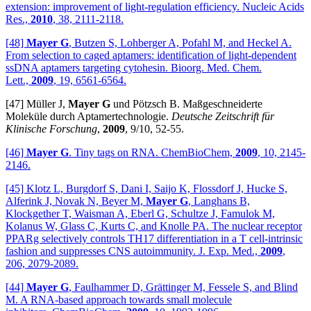
extension: improvement of light-regulation efficiency. Nucleic Acids
Res.,
2010
, 38, 2111-2118.
[48]
Mayer G
, Butzen S, Lohberger A, Pofahl M, and Heckel A.
From selection to caged aptamers: identification of light-dependent
ssDNA aptamers targeting cytohesin. Bioorg. Med. Chem.
Lett.,
2009
, 19, 6561-6564.
[47] Müller J,
Mayer G
und Pötzsch B. Maßgeschneiderte
Moleküle durch Aptamertechnologie.
Deutsche Zeitschrift für
Klinische Forschung
,
2009
, 9/10, 52-55.
[46]
Mayer G
. Tiny tags on RNA. ChemBioChem,
2009
, 10, 2145-
2146.
[45] Klotz L, Burgdorf S, Dani I, Saijo K, Flossdorf J, Hucke S,
Alferink J, Novak N, Beyer M,
Mayer G
, Langhans B,
Klockgether T, Waisman A, Eberl G, Schultze J, Famulok M,
Kolanus W, Glass C, Kurts C, and Knolle PA. The nuclear receptor
PPARg selectively controls TH17 differentiation in a T cell-intrinsic
fashion and suppresses CNS autoimmunity. J. Exp. Med.,
2009
,
206, 2079-2089.
[44]
Mayer G
, Faulhammer D, Grättinger M, Fessele S, and Blind
M. A RNA-based approach towards small molecule