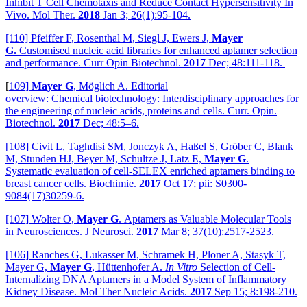
Inhibit T Cell Chemotaxis and Reduce Contact Hypersensitivity In
Vivo. Mol Ther.
2018
Jan 3; 26(1):95-104.
[110] Pfeiffer F, Rosenthal M, Siegl J, Ewers J,
Mayer
G.
Customised nucleic acid libraries for enhanced aptamer selection
and performance. Curr Opin Biotechnol.
2017
Dec; 48:111-118.
[
109]
Mayer G
, Möglich A. Editorial
overview: Chemical biotechnology: Interdisciplinary approaches for
the engineering of nucleic acids, proteins and cells. Curr. Opin.
Biotechnol.
2017
Dec; 48:5–6.
[108] Civit L, Taghdisi SM, Jonczyk A, Haßel S, Gröber C, Blank
M, Stunden HJ, Beyer M, Schultze J, Latz E,
Mayer G
.
Systematic evaluation of cell-SELEX enriched aptamers binding to
breast cancer cells. Biochimie.
2017
Oct 17; pii: S0300-
9084(17)30259-6.
[107] Wolter O,
Mayer G
. Aptamers as Valuable Molecular Tools
in Neurosciences. J Neurosci.
2017
Mar 8; 37(10):2517-2523.
[106] Ranches G, Lukasser M, Schramek H, Ploner A, Stasyk T,
Mayer G,
Mayer G
, Hüttenhofer A.
In Vitro
Selection of Cell-
Internalizing DNA Aptamers in a Model System of Inflammatory
Kidney Disease. Mol Ther Nucleic Acids.
2017
Sep 15; 8:198-210.