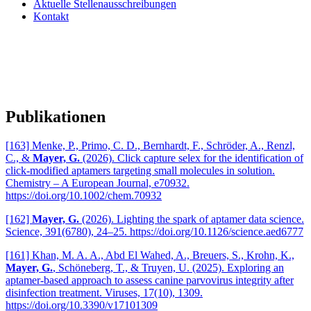
Aktuelle Stellenausschreibungen
Kontakt
Publikationen
[163] Menke, P., Primo, C. D., Bernhardt, F., Schröder, A., Renzl,
C., &
Mayer, G.
(2026). Click capture selex for the identification of
click‐modified aptamers targeting small molecules in solution.
Chemistry – A European Journal, e70932.
https://doi.org/10.1002/chem.70932
[162]
Mayer, G.
(2026). Lighting the spark of aptamer data science.
Science, 391(6780), 24–25. https://doi.org/10.1126/science.aed6777
[161] Khan, M. A. A., Abd El Wahed, A., Breuers, S., Krohn, K.,
Mayer, G.
, Schöneberg, T., & Truyen, U. (2025). Exploring an
aptamer-based approach to assess canine parvovirus integrity after
disinfection treatment. Viruses, 17(10), 1309.
https://doi.org/10.3390/v17101309