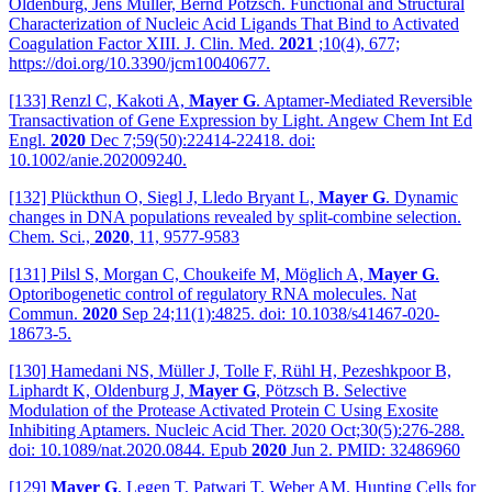
Oldenburg, Jens Müller, Bernd Pötzsch. Functional and Structural
Characterization of Nucleic Acid Ligands That Bind to Activated
Coagulation Factor XIII. J. Clin. Med.
2021
;10(4), 677;
https://doi.org/10.3390/jcm10040677.
[133] Renzl C, Kakoti A,
Mayer G
. Aptamer-Mediated Reversible
Transactivation of Gene Expression by Light. Angew Chem Int Ed
Engl.
2020
Dec 7;59(50):22414-22418. doi:
10.1002/anie.202009240.
[132] Plückthun O, Siegl J, Lledo Bryant L,
Mayer G
. Dynamic
changes in DNA populations revealed by split-combine selection.
Chem. Sci.,
2020
, 11, 9577-9583
[131] Pilsl S, Morgan C, Choukeife M, Möglich A,
Mayer G
.
Optoribogenetic control of regulatory RNA molecules. Nat
Commun.
2020
Sep 24;11(1):4825. doi: 10.1038/s41467-020-
18673-5.
[130] Hamedani NS, Müller J, Tolle F, Rühl H, Pezeshkpoor B,
Liphardt K, Oldenburg J,
Mayer G
, Pötzsch B. Selective
Modulation of the Protease Activated Protein C Using Exosite
Inhibiting Aptamers. Nucleic Acid Ther. 2020 Oct;30(5):276-288.
doi: 10.1089/nat.2020.0844. Epub
2020
Jun 2. PMID: 32486960
[129]
Mayer G
, Legen T, Patwari T, Weber AM. Hunting Cells for