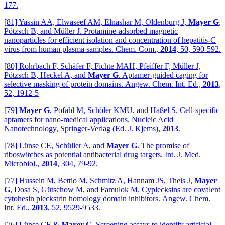
177.
[81] Yassin AA, Elwaseef AM, Elnashar M, Oldenburg J,
Mayer G
,
Pötzsch B, and Müller J. Protamine-adsorbed magnetic
nanoparticles for efficient isolation and concentration of hepatitis-C
virus from human plasma samples. Chem. Com.,
2014
, 50, 590-592.
[80] Rohrbach F, Schäfer F, Fichte MAH, Pfeiffer F, Müller J,
Pötzsch B, Heckel A, and
Mayer G
. Aptamer-guided caging for
selective masking of protein domains. Angew. Chem. Int. Ed.,
2013
,
52, 1912-5
[79]
Mayer G
, Pofahl M, Schöler KMU, and Haßel S. Cell-specific
aptamers for nano-medical applications. Nucleic Acid
Nanotechnology, Springer-Verlag (Ed. J. Kjems),
2013
.
[78] Lünse CE, Schüller A, and
Mayer G
. The promise of
riboswitches as potential antibacterial drug targets. Int. J. Med.
Microbiol.,
2014
, 304, 79-92.
[77] Hussein M, Bettio M, Schmitz A, Hannam JS, Theis J,
Mayer
G
, Dosa S, Gütschow M, and Famulok M. Cyplecksins are covalent
cytohesin pleckstrin homology domain inhibitors. Angew. Chem.
Int. Ed.,
2013
, 52, 9529-9533.
[76] Lünse CE &
Mayer G
. Screening assays to identify artificial