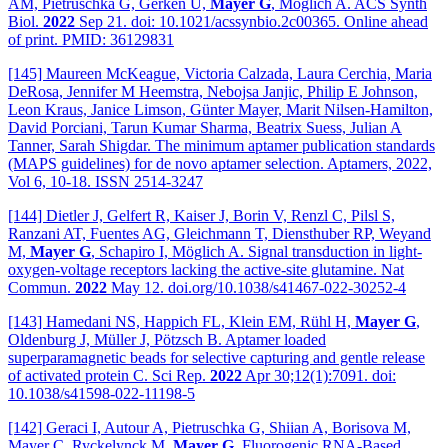
AM, Pietruschka G, Gerken U,
Mayer G
, Möglich A. ACS Synth
Biol.
2022
Sep 21. doi: 10.1021/acssynbio.2c00365. Online ahead
of print. PMID: 36129831
[145] Maureen McKeague, Victoria Calzada, Laura Cerchia, Maria
DeRosa, Jennifer M Heemstra, Nebojsa Janjic, Philip E Johnson,
Leon Kraus, Janice Limson, Günter Mayer, Marit Nilsen-Hamilton,
David Porciani, Tarun Kumar Sharma, Beatrix Suess, Julian A
Tanner, Sarah Shigdar. The minimum aptamer publication standards
(MAPS guidelines) for de novo aptamer selection. Aptamers, 2022,
Vol 6, 10-18. ISSN 2514-3247
[144] Dietler J, Gelfert R, Kaiser J, Borin V, Renzl C, Pilsl S,
Ranzani AT, Fuentes AG, Gleichmann T, Diensthuber RP, Weyand
M,
Mayer G
, Schapiro I, Möglich A. Signal transduction in light-
oxygen-voltage receptors lacking the active-site glutamine. Nat
Commun.
2022
May 12. doi.org/10.1038/s41467-022-30252-4
[143] Hamedani NS, Happich FL, Klein EM, Rühl H,
Mayer G
,
Oldenburg J, Müller J, Pötzsch B. Aptamer loaded
superparamagnetic beads for selective capturing and gentle release
of activated protein C. Sci Rep.
2022
Apr 30;12(1):7091. doi:
10.1038/s41598-022-11198-5
[142] Geraci I, Autour A, Pietruschka G, Shiian A, Borisova M,
Mayer C, Ryckelynck M,
Mayer G
. Fluorogenic RNA-Based