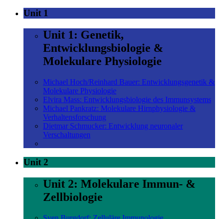
Unit 1
Unit 1: Genetik,
Entwicklungsbiologie &
Molekulare Physiologie
Michael Hoch/Reinhard Bauer: Entwicklungsgenetik &
Molekulare Physiologie
Elvira Mass: Entwicklungsbiologie des Immunsystems
Michael Pankratz: Molekulare Hirnphysiologie &
Verhaltensforschung
Dietmar Schmucker: Entwicklung neuronaler
Verschaltungen
Unit 2
Unit 2: Molekulare Immun- &
Zellbiologie
Sven Burgdorf: Zelluläre Immunologie