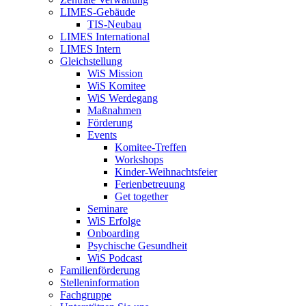
LIMES-Gebäude
TIS-Neubau
LIMES International
LIMES Intern
Gleichstellung
WiS Mission
WiS Komitee
WiS Werdegang
Maßnahmen
Förderung
Events
Komitee-Treffen
Workshops
Kinder-Weihnachtsfeier
Ferienbetreuung
Get together
Seminare
WiS Erfolge
Onboarding
Psychische Gesundheit
WiS Podcast
Familienförderung
Stelleninformation
Fachgruppe