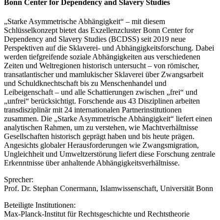
Bonn Center for Dependency and Slavery Studies
„Starke Asymmetrische Abhängigkeit“ – mit diesem
Schlüsselkonzept bietet das Exzellenzcluster Bonn Center for
Dependency and Slavery Studies (BCDSS) seit 2019 neue
Perspektiven auf die Sklaverei- und Abhängigkeitsforschung. Dabei
werden tiefgreifende soziale Abhängigkeiten aus verschiedenen
Zeiten und Weltregionen historisch untersucht – von römischer,
transatlantischer und mamlukischer Sklaverei über Zwangsarbeit
und Schuldknechtschaft bis zu Menschenhandel und
Leibeigenschaft – und alle Schattierungen zwischen „frei“ und
„unfrei“ berücksichtigt. Forschende aus 43 Disziplinen arbeiten
transdisziplinär mit 24 internationalen Partnerinstitutionen
zusammen. Die „Starke Asymmetrische Abhängigkeit“ liefert einen
analytischen Rahmen, um zu verstehen, wie Machtverhältnisse
Gesellschaften historisch geprägt haben und bis heute prägen.
Angesichts globaler Herausforderungen wie Zwangsmigration,
Ungleichheit und Umweltzerstörung liefert diese Forschung zentrale
Erkenntnisse über anhaltende Abhängigkeitsverhältnisse.
Sprecher:
Prof. Dr. Stephan Conermann, Islamwissenschaft, Universität Bonn
Beteiligte Institutionen:
Max-Planck-Institut für Rechtsgeschichte und Rechtstheorie