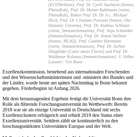
(ECONtribute), Prof. Dr. Cyrill Stachniss (hinten;
PhenoRob), Prof. Dr. Heiner Kuhlmann (vorne;
PhenoRob), Rektor Prof. Dr. Dr. h.c. Michael
Hoch, Prof. Dr. Cristiano Porciani (hinten; Our
Dynamic Universe), Prof. Dr. Andreas Schlitzer
(vorne; ImmunoSensation), Prof. Anja Schneider
(ImmunoSensation), Prof. Dr. Simon Stellmer
(hinten; ML4Q), Prof. Gunther Hartmann
(vorne; ImmunoSensation); Prof. Dr. Jochen
Dingfelder (Color meets Flavor) und Prof. Dr.
Waldemar Kolanus (ImmunoSensation). © Volker
Lannert / Uni Bonn
Exzellenzkommission, bestehend aus internationalen Forschenden
und den Wissenschaftsministerinnen und -ministern des Bundes und
der Länder, wurde heute am späten Nachmittag in Bonn bekannt
gegeben. Förderbeginn ist Anfang 2026.
Mit dem herausragenden Ergebnis festigt die Universität Bonn ihre
Rolle als führende Forschungsuniversität im Wettbewerb: Bereits
2018 war sie als einzige Universität in Deutschland mit sechs
Exzellenzclustern erfolgreich und erhielt 2019 den Status einer
Exzellenzuniversität. Seitdem zählt sie kontinuierlich zu den
forschungsstärksten Universitäten Europas und der Welt.