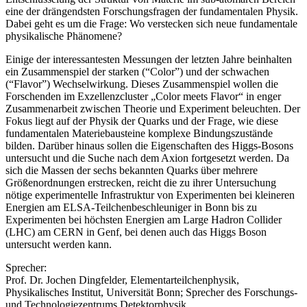
eine der drängendsten Forschungsfragen der fundamentalen Physik.
Dabei geht es um die Frage: Wo verstecken sich neue fundamentale
physikalische Phänomene?
Einige der interessantesten Messungen der letzten Jahre beinhalten
ein Zusammenspiel der starken (“Color”) und der schwachen
(“Flavor”) Wechselwirkung. Dieses Zusammenspiel wollen die
Forschenden im Exzellenzcluster „Color meets Flavor“ in enger
Zusammenarbeit zwischen Theorie und Experiment beleuchten. Der
Fokus liegt auf der Physik der Quarks und der Frage, wie diese
fundamentalen Materiebausteine komplexe Bindungszustände
bilden. Darüber hinaus sollen die Eigenschaften des Higgs-Bosons
untersucht und die Suche nach dem Axion fortgesetzt werden. Da
sich die Massen der sechs bekannten Quarks über mehrere
Größenordnungen erstrecken, reicht die zu ihrer Untersuchung
nötige experimentelle Infrastruktur von Experimenten bei kleineren
Energien am ELSA-Teilchenbeschleuniger in Bonn bis zu
Experimenten bei höchsten Energien am Large Hadron Collider
(LHC) am CERN in Genf, bei denen auch das Higgs Boson
untersucht werden kann.
Sprecher:
Prof. Dr. Jochen Dingfelder, Elementarteilchenphysik,
Physikalisches Institut, Universität Bonn; Sprecher des Forschungs-
und Technologiezentrums Detektorphysik