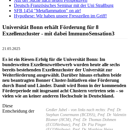
Auf der Suche nach neuen Perspektiven
Deutsch-Französisches Seminar mit der Uni Straßburg
SFB 1454 "Metaflammation" on air!
Hypothese: Wir haben unsere Fresszellen im Griff!
Universität Bonn erhält Förderung für 8
Exzellenzcluster - mit dabei ImmunoSensation3
21.05.2025
Es ist ein Riesen-Erfolg für die Universität Bonn: Im
bundesweiten Exzellenzwettbewerb wurden heute alle sechs
bereits bestehenden Exzellenzcluster der Universität zur
Weiterförderung ausgewählt. Darüber hinaus erhalten beide
neu beantragten Bonner Cluster-Initiativen eine Förderung
durch Bund und Länder. Damit wird Bonn in der kommenden
Förderperiode mit insgesamt acht Clustern vertreten sein – so
vielen wie an keiner anderen Hochschule in Deutschland.
Diese
Großer Jubel - von links nach rechts: Prof. Dr.
Entscheidung der
Stephan Conermann (BCDSS), Prof. Dr. Valentin
Blomer (HCM), Prof. Dr. Thomas Dohmen
(ECONtribute), Prof. Dr. Pia Pinger
(ECONtribute), Prof. Dr. Matthias Heinz