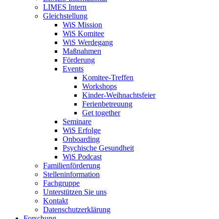
LIMES Intern
Gleichstellung
WiS Mission
WiS Komitee
WiS Werdegang
Maßnahmen
Förderung
Events
Komitee-Treffen
Workshops
Kinder-Weihnachtsfeier
Ferienbetreuung
Get together
Seminare
WiS Erfolge
Onboarding
Psychische Gesundheit
WiS Podcast
Familienförderung
Stelleninformation
Fachgruppe
Unterstützen Sie uns
Kontakt
Datenschutzerklärung
Forschung