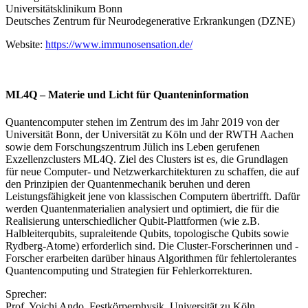
Universitätsklinikum Bonn
Deutsches Zentrum für Neurodegenerative Erkrankungen (DZNE)
Website:
https://www.immunosensation.de/
ML4Q – Materie und Licht für Quanteninformation
Quantencomputer stehen im Zentrum des im Jahr 2019 von der
Universität Bonn, der Universität zu Köln und der RWTH Aachen
sowie dem Forschungszentrum Jülich ins Leben gerufenen
Exzellenzclusters ML4Q. Ziel des Clusters ist es, die Grundlagen
für neue Computer- und Netzwerkarchitekturen zu schaffen, die auf
den Prinzipien der Quantenmechanik beruhen und deren
Leistungsfähigkeit jene von klassischen Computern übertrifft. Dafür
werden Quantenmaterialien analysiert und optimiert, die für die
Realisierung unterschiedlicher Qubit-Plattformen (wie z.B.
Halbleiterqubits, supraleitende Qubits, topologische Qubits sowie
Rydberg-Atome) erforderlich sind. Die Cluster-Forscherinnen und -
Forscher erarbeiten darüber hinaus Algorithmen für fehlertolerantes
Quantencomputing und Strategien für Fehlerkorrekturen.
Sprecher:
Prof. Yoichi Ando, Festkörperphysik, Universität zu Köln