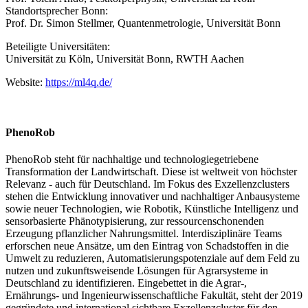
Standortsprecher Bonn:
Prof. Dr. Simon Stellmer, Quantenmetrologie, Universität Bonn
Beteiligte Universitäten:
Universität zu Köln, Universität Bonn, RWTH Aachen
Website:
https://ml4q.de/
PhenoRob
PhenoRob steht für nachhaltige und technologiegetriebene
Transformation der Landwirtschaft. Diese ist weltweit von höchster
Relevanz - auch für Deutschland. Im Fokus des Exzellenzclusters
stehen die Entwicklung innovativer und nachhaltiger Anbausysteme
sowie neuer Technologien, wie Robotik, Künstliche Intelligenz und
sensorbasierte Phänotypisierung, zur ressourcenschonenden
Erzeugung pflanzlicher Nahrungsmittel. Interdisziplinäre Teams
erforschen neue Ansätze, um den Eintrag von Schadstoffen in die
Umwelt zu reduzieren, Automatisierungspotenziale auf dem Feld zu
nutzen und zukunftsweisende Lösungen für Agrarsysteme in
Deutschland zu identifizieren. Eingebettet in die Agrar-,
Ernährungs- und Ingenieurwissenschaftliche Fakultät, steht der 2019
gegründete und international sichtbare Exzellenzcluster für den