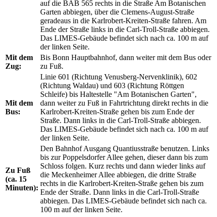
auf die BAB 565 rechts in die Straße Am Botanischen
Garten abbiegen, über die Clemens-August-Straße
geradeaus in die Karlrobert-Kreiten-Straße fahren. Am
Ende der Straße links in die Carl-Troll-Straße abbiegen.
Das LIMES-Gebäude befindet sich nach ca. 100 m auf
der linken Seite.
Mit dem
Bis Bonn Hauptbahnhof, dann weiter mit dem Bus oder
Zug:
zu Fuß.
Linie 601 (Richtung Venusberg-Nervenklinik), 602
(Richtung Waldau) und 603 (Richtung Röttgen
Schleife) bis Haltestelle "Am Botanischen Garten",
Mit dem
dann weiter zu Fuß in Fahrtrichtung direkt rechts in die
Bus:
Karlrobert-Kreiten-Straße gehen bis zum Ende der
Straße. Dann links in die Carl-Troll-Straße abbiegen.
Das LIMES-Gebäude befindet sich nach ca. 100 m auf
der linken Seite.
Den Bahnhof Ausgang Quantiusstraße benutzen. Links
bis zur Poppelsdorfer Allee gehen, dieser dann bis zum
Schloss folgen. Kurz rechts und dann wieder links auf
Zu Fuß
die Meckenheimer Allee abbiegen, die dritte Straße
(ca. 15
rechts in die Karlrobert-Kreiten-Straße gehen bis zum
Minuten):
Ende der Straße. Dann links in die Carl-Troll-Straße
abbiegen. Das LIMES-Gebäude befindet sich nach ca.
100 m auf der linken Seite.