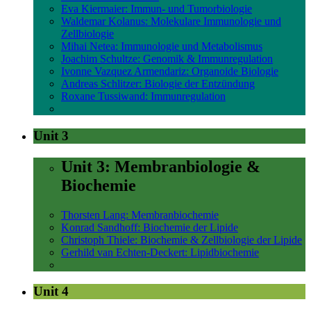
Eva Kiermaier: Immun- und Tumorbiologie
Waldemar Kolanus: Molekulare Immunologie und
Zellbiologie
Mihai Netea: Immunologie und Metabolismus
Joachim Schultze: Genomik & Immunregulation
Ivonne Vazquez Armendariz: Organoide Biologie
Andreas Schlitzer: Biologie der Entzündung
Roxane Tussiwand: Immunregulation
Unit 3
Unit 3: Membranbiologie &
Biochemie
Thorsten Lang: Membranbiochemie
Konrad Sandhoff: Biochemie der Lipide
Christoph Thiele: Biochemie & Zellbiologie der Lipide
Gerhild van Echten-Deckert: Lipidbiochemie
Unit 4