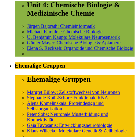
Unit 4: Chemische Biologie &
Medizinische Chemie
Jürgen Bajorath: Chemieinformatik
Michael Famulok: Chemische Biologie
U. Benjamin Kaupp: Molekulare Neurosensorik
Günter Mayer: Chemische Biologie & Aptamere
Elena S. Reckzeh: Organoide und Chemische Biologie
Ehemalige Gruppen
Ehemalige Gruppen
Margret Bülow: Zellstoffwechsel von Neuronen
Stephanie Kath-Schorr: Funktionale RNA
Alena Khmelinskaia: Proteindesign und
Selbstorganisation
Peter Soba: Neuronale Musterbildung und
Konnektivität
Gaia Tavosanis: Entwicklungsneurobiologie
Klaus Willecke: Molekulare Genetik & Zellbiologie