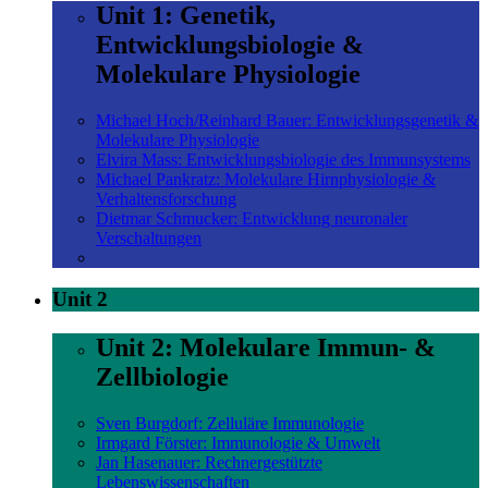
Unit 1: Genetik,
Entwicklungsbiologie &
Molekulare Physiologie
Michael Hoch/Reinhard Bauer: Entwicklungsgenetik &
Molekulare Physiologie
Elvira Mass: Entwicklungsbiologie des Immunsystems
Michael Pankratz: Molekulare Hirnphysiologie &
Verhaltensforschung
Dietmar Schmucker: Entwicklung neuronaler
Verschaltungen
Unit 2
Unit 2: Molekulare Immun- &
Zellbiologie
Sven Burgdorf: Zelluläre Immunologie
Irmgard Förster: Immunologie & Umwelt
Jan Hasenauer: Rechnergestützte
Lebenswissenschaften