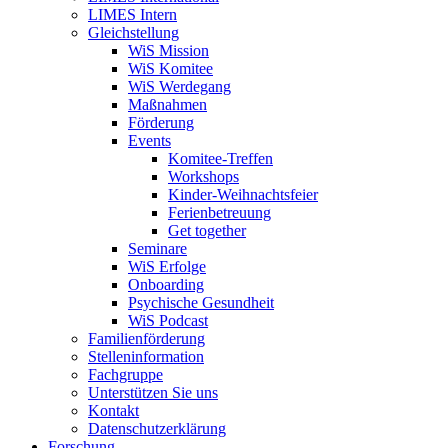
LIMES Intern
Gleichstellung
WiS Mission
WiS Komitee
WiS Werdegang
Maßnahmen
Förderung
Events
Komitee-Treffen
Workshops
Kinder-Weihnachtsfeier
Ferienbetreuung
Get together
Seminare
WiS Erfolge
Onboarding
Psychische Gesundheit
WiS Podcast
Familienförderung
Stelleninformation
Fachgruppe
Unterstützen Sie uns
Kontakt
Datenschutzerklärung
Forschung