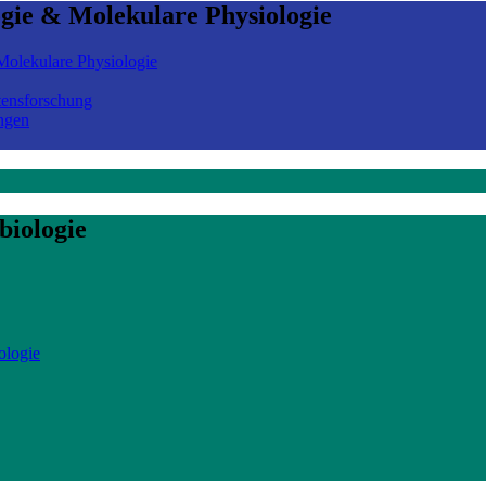
ogie & Molekulare Physiologie
olekulare Physiologie
tensforschung
ngen
biologie
ologie