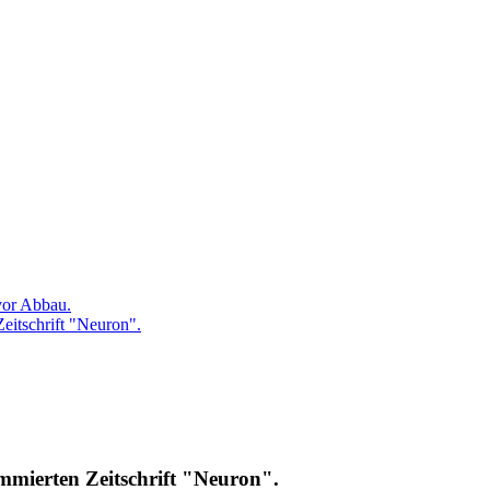
vor Abbau.
eitschrift "Neuron".
mmierten Zeitschrift "Neuron".