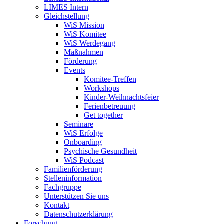
LIMES Intern
Gleichstellung
WiS Mission
WiS Komitee
WiS Werdegang
Maßnahmen
Förderung
Events
Komitee-Treffen
Workshops
Kinder-Weihnachtsfeier
Ferienbetreuung
Get together
Seminare
WiS Erfolge
Onboarding
Psychische Gesundheit
WiS Podcast
Familienförderung
Stelleninformation
Fachgruppe
Unterstützen Sie uns
Kontakt
Datenschutzerklärung
Forschung