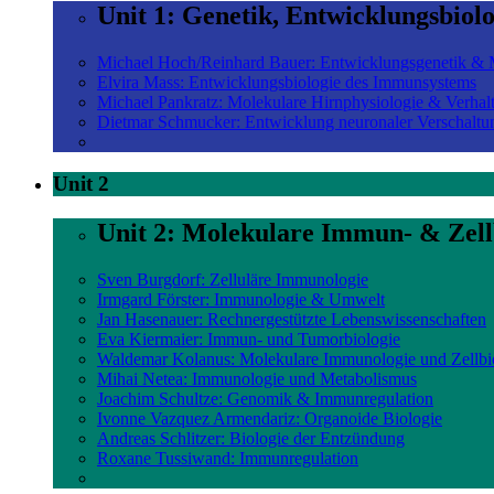
Unit 1: Genetik, Entwicklungsbiol
Michael Hoch/Reinhard Bauer: Entwicklungsgenetik & M
Elvira Mass: Entwicklungsbiologie des Immunsystems
Michael Pankratz: Molekulare Hirnphysiologie & Verhal
Dietmar Schmucker: Entwicklung neuronaler Verschaltu
Unit 2
Unit 2: Molekulare Immun- & Zell
Sven Burgdorf: Zelluläre Immunologie
Irmgard Förster: Immunologie & Umwelt
Jan Hasenauer: Rechnergestützte Lebenswissenschaften
Eva Kiermaier: Immun- und Tumorbiologie
Waldemar Kolanus: Molekulare Immunologie und Zellbi
Mihai Netea: Immunologie und Metabolismus
Joachim Schultze: Genomik & Immunregulation
Ivonne Vazquez Armendariz: Organoide Biologie
Andreas Schlitzer: Biologie der Entzündung
Roxane Tussiwand: Immunregulation