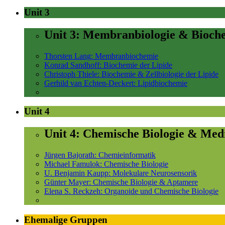
Unit 3
Unit 3: Membranbiologie & Bioch
Thorsten Lang: Membranbiochemie
Konrad Sandhoff: Biochemie der Lipide
Christoph Thiele: Biochemie & Zellbiologie der Lipide
Gerhild van Echten-Deckert: Lipidbiochemie
Unit 4
Unit 4: Chemische Biologie & Med
Jürgen Bajorath: Chemieinformatik
Michael Famulok: Chemische Biologie
U. Benjamin Kaupp: Molekulare Neurosensorik
Günter Mayer: Chemische Biologie & Aptamere
Elena S. Reckzeh: Organoide und Chemische Biologie
Ehemalige Gruppen