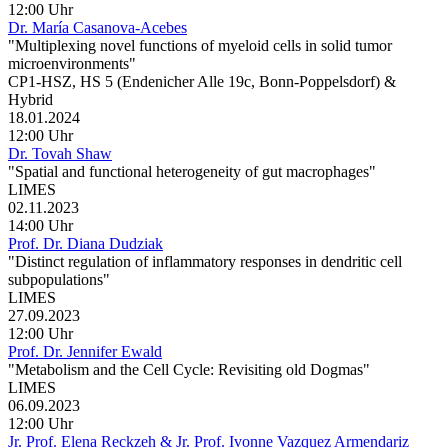
12:00 Uhr
Dr. María Casanova-Acebes
"Multiplexing novel functions of myeloid cells in solid tumor
microenvironments"
CP1-HSZ, HS 5 (Endenicher Alle 19c, Bonn-Poppelsdorf) &
Hybrid
18.01.2024
12:00 Uhr
Dr. Tovah Shaw
"Spatial and functional heterogeneity of gut macrophages"
LIMES
02.11.2023
14:00 Uhr
Prof. Dr. Diana Dudziak
"Distinct regulation of inflammatory responses in dendritic cell
subpopulations"
LIMES
27.09.2023
12:00 Uhr
Prof. Dr. Jennifer Ewald
"Metabolism and the Cell Cycle: Revisiting old Dogmas"
LIMES
06.09.2023
12:00 Uhr
Jr. Prof. Elena Reckzeh & Jr. Prof. Ivonne Vazquez Armendariz