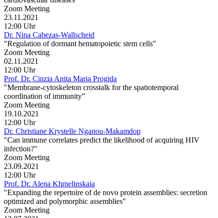
Zoom Meeting
23.11.2021
12:00 Uhr
Dr. Nina Cabezas-Wallscheid
"Regulation of dormant hematopoietic stem cells"
Zoom Meeting
02.11.2021
12:00 Uhr
Prof. Dr. Cinzia Anita Maria Progida
"Membrane-cytoskeleton crosstalk for the spatiotemporal
coordination of immunity”
Zoom Meeting
19.10.2021
12:00 Uhr
Dr. Christiane Krystelle Nganou-Makamdop
"Can immune correlates predict the likelihood of acquiring HIV
infection?"
Zoom Meeting
23.09.2021
12:00 Uhr
Prof. Dr. Alena Khmelinskaia
"Expanding the repertoire of de novo protein assemblies: secretion
optimized and polymorphic assemblies"
Zoom Meeting