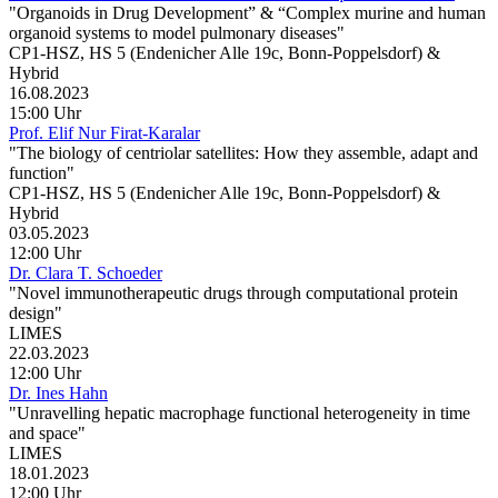
"Organoids in Drug Development” & “Complex murine and human
organoid systems to model pulmonary diseases"
CP1-HSZ, HS 5 (Endenicher Alle 19c, Bonn-Poppelsdorf) &
Hybrid
16.08.2023
15:00 Uhr
Prof. Elif Nur Firat-Karalar
"The biology of centriolar satellites: How they assemble, adapt and
function"
CP1-HSZ, HS 5 (Endenicher Alle 19c, Bonn-Poppelsdorf) &
Hybrid
03.05.2023
12:00 Uhr
Dr. Clara T. Schoeder
"Novel immunotherapeutic drugs through computational protein
design"
LIMES
22.03.2023
12:00 Uhr
Dr. Ines Hahn
"Unravelling hepatic macrophage functional heterogeneity in time
and space"
LIMES
18.01.2023
12:00 Uhr