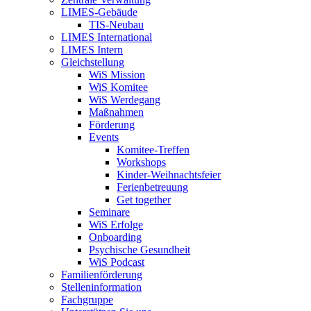
LIMES-Gebäude
TIS-Neubau
LIMES International
LIMES Intern
Gleichstellung
WiS Mission
WiS Komitee
WiS Werdegang
Maßnahmen
Förderung
Events
Komitee-Treffen
Workshops
Kinder-Weihnachtsfeier
Ferienbetreuung
Get together
Seminare
WiS Erfolge
Onboarding
Psychische Gesundheit
WiS Podcast
Familienförderung
Stelleninformation
Fachgruppe