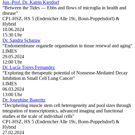
Jun.-Prof. Dr. Katrin Kierdorf
“Between the Tides — Ebbs and flows of microglia in health and
disease"
CP1-HSZ, HS 5 (Endenicher Alle 19c, Bonn-Poppelsdorf) &
Hybrid
10.06.2024
15:30 Uhr
Dr. Sandra Scharaw
“Endomembrane organelle organisation in tissue renewal and aging"
LIMES
29.05.2024
12:00 Uhr
Dr. Lucía Torres Fernandez
“Exploring the therapeutic potential of Nonsense-Mediated Decay
Inhibition in Small Cell Lung Cancer"
LIMES
06.03.2024
13:00 Uhr
Dr. Josephine Bageritz
“Deciphering muscle stem cell heterogeneity and pool sizes through
integration of transcriptomics, advanced imaging and functional
studies at the scale of individual cells"
CP1-HSZ, HS 5 (Endenicher Alle 19c, Bonn-Poppelsdorf) &
Hybrid
27.02.2024