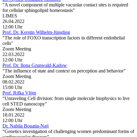
"A novel component of multiple vacuolar contact sites is required
for cellular sphingolipid homeostasis"
LIMES
26.04.2022
12:00 Uhr
Prof. Dr. Kerstin Wilhelm-Jüngling
"The role of FOXO transcription factors in different endothelial
cells"
Zoom Meeting
22.03.2022
12:00 Uhr
Prof. Dr. Ilona Grunwald-Kadow
"The influence of state and context on perception and behavior"
Zoom Meeting
08.02.2022
15:00 Uhr
Prof. Rifka Vlijm
“Unraveling Cell division: from single molecule biophysics to live
cell STED nanoscopy"
Zoom Meeting
18.01.2022
12:00 Uhr
Dr. Nabila Bouatia-Naji
“Genetics investigation of challenging women predominant forms of
cardiovascular diseases"