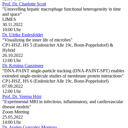
Prof. Dr. Charlotte Scott
"Unravelling hepatic macrophage functional heterogeneity in time
and space"
LIMES
30.11.2022
10:00 Uhr
Dr. Ulrike Endesfelder
“Visualizing the inner life of microbes"
CP1-HSZ, HS 5 (Endenicher Alle 19c, Bonn-Poppelsdorf) &
Hybrid
26.10.2022
12:00 Uhr
Dr. Kristina Ganzinger
“DNA-PAINT single-particle tracking (DNA-PAINT-SPT) enables
extended single-molecule studies of membrane protein interactions"
CP1-HSZ, HS 6 (Endenicher Alle 19c, Bonn-Poppelsdorf)
07.09.2022
12:00 Uhr
Prof. Dr. Verena Hörr
"Experimental MRI in infectious, inflammatory, and cardiovascular
disease models"
Zoom Meeting
25.05.2022
14:00 Uhr
Dr. Ayelen Gonzalez Montoro