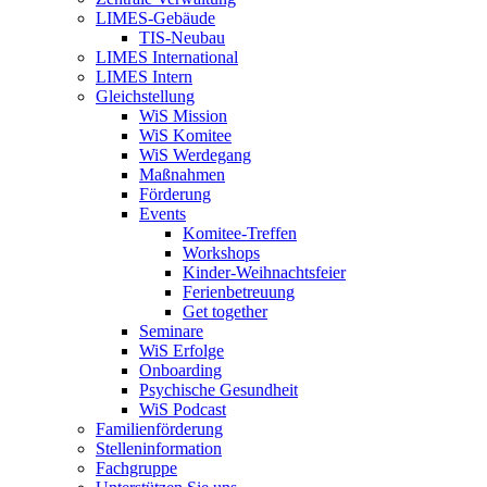
LIMES-Gebäude
TIS-Neubau
LIMES International
LIMES Intern
Gleichstellung
WiS Mission
WiS Komitee
WiS Werdegang
Maßnahmen
Förderung
Events
Komitee-Treffen
Workshops
Kinder-Weihnachtsfeier
Ferienbetreuung
Get together
Seminare
WiS Erfolge
Onboarding
Psychische Gesundheit
WiS Podcast
Familienförderung
Stelleninformation
Fachgruppe