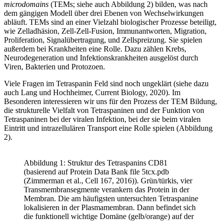
microdomains
(TEMs; siehe auch Abbildung 2) bilden, was nach
dem gängigen Modell über drei Ebenen von Wechselwirkungen
abläuft. TEMs sind an einer Vielzahl biologischer Prozesse beteiligt,
wie Zelladhäsion, Zell-Zell-Fusion, Immunantworten, Migration,
Proliferation, Signalübertragung, und Zellspreizung. Sie spielen
außerdem bei Krankheiten eine Rolle. Dazu zählen Krebs,
Neurodegeneration und Infektionskrankheiten ausgelöst durch
Viren, Bakterien und Protozoen.
Viele Fragen im Tetraspanin Feld sind noch ungeklärt (siehe dazu
auch Lang und Hochheimer, Current Biology, 2020). Im
Besonderen interessieren wir uns für den Prozess der TEM Bildung,
die strukturelle Vielfalt von Tetraspaninen und der Funktion von
Tetraspaninen bei der viralen Infektion, bei der sie beim viralen
Eintritt und intrazellulären Transport eine Rolle spielen (Abbildung
2).
Abbildung 1: Struktur des Tetraspanins CD81
(basierend auf Protein Data Bank file 5tcx.pdb
(Zimmerman et al., Cell 167, 2016)). Grün/türkis, vier
Transmembransegmente verankern das Protein in der
Membran. Die am häufigsten untersuchten Tetraspanine
lokalisieren in der Plasmamembran. Dann befindet sich
die funktionell wichtige Domäne (gelb/orange) auf der